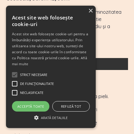
×
Ser vitamina C + E care îmbunătățește luminozitatea
Acest site web folosește
tinerească, oferind în același timp protectie
cookie-uri
antioxidantă împotriva stresorilor de mediu și a
radicalilor liberi.
Acest site web folosește cookie-uri pentru a
îmbunătăți experiența utilizatorului. Prin
Preț 345 Lei
utilizarea site-ului nostru web, sunteți de
acord cu toate cookie-urile în conformitate
cu Politica noastră privind cookie-urile.
Află
CUPĂRĂ ACUM
mai multe
STRICT NECESARE
Beneficii:
DE FUNCŢIONALITATE
NECLASIFICATE
Iluminează pielea și uniformizează nuanța pielii.
ACCEPTĂ TOATE
REFUZĂ TOT
Apără împotriva daunelor radicalilor liberi
ARATĂ DETALIILE
Diminuează aspectul de hiperpigmentare