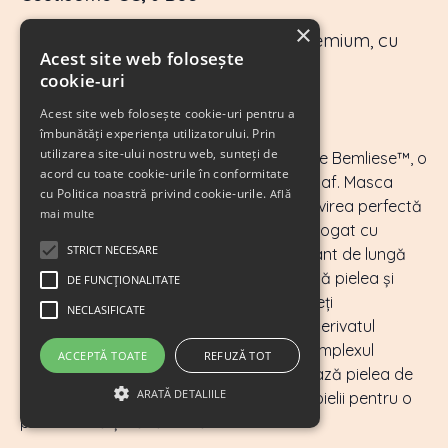
×
O mască de față răcoritoare CC premium, cu
Acest site web folosește
efect liniștitor și fresh.
cookie-uri
Preț: 210 Lei
Acest site web folosește cookie-uri pentru a
îmbunătăți experiența utilizatorului. Prin
utilizarea site-ului nostru web, sunteți de
Fabricat din linter de bumbac ultra-moale Bemliese™, o
acord cu toate cookie-urile în conformitate
țesătură luxoasă pentru mască cu cearșaf. Masca
cu Politica noastră privind cookie-urile.
Află
facilitează o absorbție ridicată prin potrivirea perfectă
mai multe
pe față și, de asemenea, este îmbibată bogat cu
STRICT NECESARE
esență pentru a oferi pielii un efect calmant de lungă
durată. CC Mask răcește pielea, calmează pielea și
DE FUNCŢIONALITATE
controlează sebumul în același timp. Puteți
NECLASIFICATE
experimenta 3 beneficii cu 1 mască CC. Derivatul
mentolului răcește temperatura pielii. Complexul
ACCEPTĂ TOATE
REFUZĂ TOT
patentat de ingrediente 7-White protejează pielea de
ARATĂ DETALIILE
substanțele nocive și reglează echilibrul pielii pentru o
piele curată și sănătoasă.